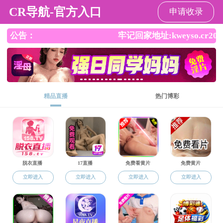
吃瓜网
吃瓜网
吃瓜网概况
学科建设
师资
学术报告
Professor Erik Smolders
mechanis